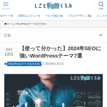
メニュー
検索
ressテーマ
SWELLレビュー
ブログ始め方
ブログデザイン集
エック
ホーム
WordPressテーマおすすめ
広告
【使って分かった】2024年SEOに
2024
1/01
強いWordPressテーマ7選
2024年1月1日
WordPressテーマおすすめ