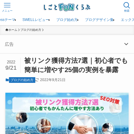
メニュー
検索
ressテーマ
SWELLレビュー
ブログ始め方
ブログデザイン集
エック
ホーム
ブログの始め方
広告
被リンク獲得方法7選｜初心者でも
2022
9/21
簡単に増やす25個の実例を暴露
2022年9月21日
ブログの始め方